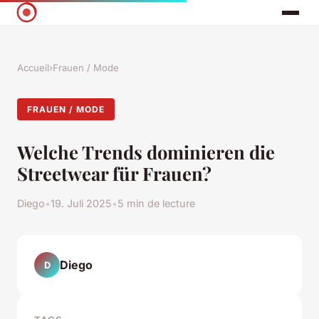
Accueil
›
Frauen / Mode
FRAUEN / MODE
Welche Trends dominieren die
Streetwear für Frauen?
Diego
•
19. Juli 2025
•
5 min de lecture
Diego
D