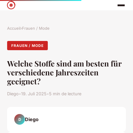
Accueil
›
Frauen / Mode
FRAUEN / MODE
Welche Stoffe sind am besten für
verschiedene Jahreszeiten
geeignet?
Diego
•
19. Juli 2025
•
5 min de lecture
Diego
D