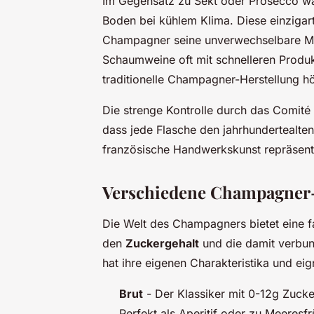
Im Gegensatz zu Sekt oder Prosecco w
Boden bei kühlem Klima. Diese einzigar
Champagner seine unverwechselbare Mi
Schaumweine oft mit schnelleren Produk
traditionelle Champagner-Herstellung hö
Die strenge Kontrolle durch das Comité 
dass jede Flasche den jahrhundertealten
französische Handwerkskunst repräsenti
Verschiedene Champagner-S
Die Welt des Champagners bietet eine fa
den
Zuckergehalt
und die damit verbun
hat ihre eigenen Charakteristika und eig
Brut
- Der Klassiker mit 0-12g Zucker
Perfekt als Aperitif oder zu Meeresfr