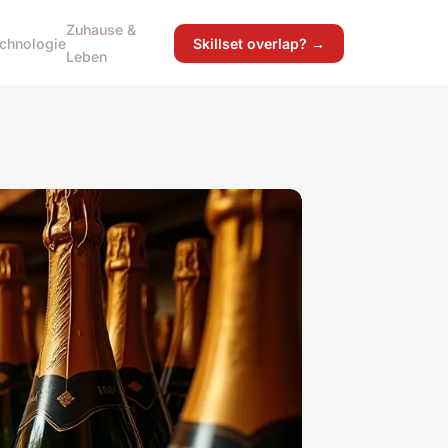
Zuhause &
chnologie
Skillset overlap? →
Leben