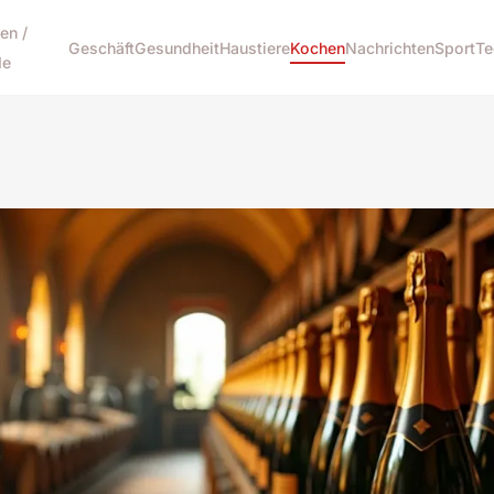
en /
Geschäft
Gesundheit
Haustiere
Kochen
Nachrichten
Sport
Te
e