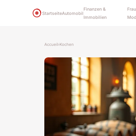
Finanzen &
Frau
Startseite
Automobil
Immobilien
Mod
Accueil
›
Kochen