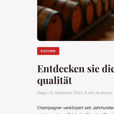
KOCHEN
Entdecken sie di
qualität
Diego
•
15. Dezember 2025
•
6 min de lecture
Champagner verkörpert seit Jahrhunde