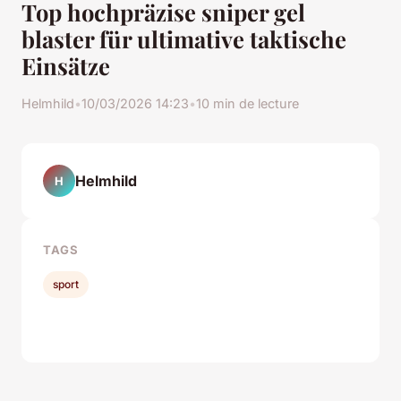
Top hochpräzise sniper gel
blaster für ultimative taktische
Einsätze
Helmhild
•
10/03/2026 14:23
•
10 min de lecture
Helmhild
H
TAGS
sport