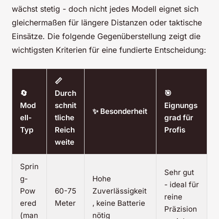
wächst stetig - doch nicht jedes Modell eignet sich
gleichermaßen für längere Distanzen oder taktische
Einsätze. Die folgende Gegenüberstellung zeigt die
wichtigsten Kriterien für eine fundierte Entscheidung:
📏
🔄
Durch
🎯
Mod
schnit
Eignungs
✨ Besonderheit
ell-
tliche
grad für
Typ
Reich
Profis
weite
Sprin
Sehr gut
g-
Hohe
- ideal für
Pow
60-75
Zuverlässigkeit
reine
ered
Meter
, keine Batterie
Präzision
(man
nötig