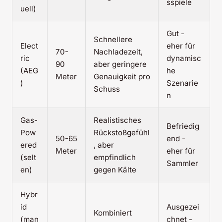
sspiele
uell)
Gut -
Schnellere
Elect
eher für
70-
Nachladezeit,
ric
dynamisc
90
aber geringere
(AEG
he
Meter
Genauigkeit pro
)
Szenarie
Schuss
n
Gas-
Realistisches
Befriedig
Pow
Rückstoßgefühl
50-65
end -
ered
, aber
Meter
eher für
(selt
empfindlich
Sammler
en)
gegen Kälte
Hybr
id
Ausgezei
Kombiniert
(man
chnet -