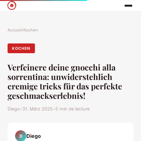
Accueil
›
Kochen
KOCHEN
Verfeinere deine gnocchi alla
sorrentina: unwiderstehlich
cremige tricks für das perfekte
geschmackserlebnis!
Diego
•
31. März 2025
•
5 min de lecture
Diego
D