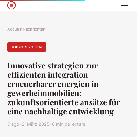
Accueil
›
Nachrichten
NACHRICHTEN
Innovative strategien zur
effizienten integration
erneuerbarer energien in
gewerbeimmobilien:
zukunftsorientierte ansätze für
eine nachhaltige entwicklung
Diego
•
2. März 2025
•
6 min de lecture